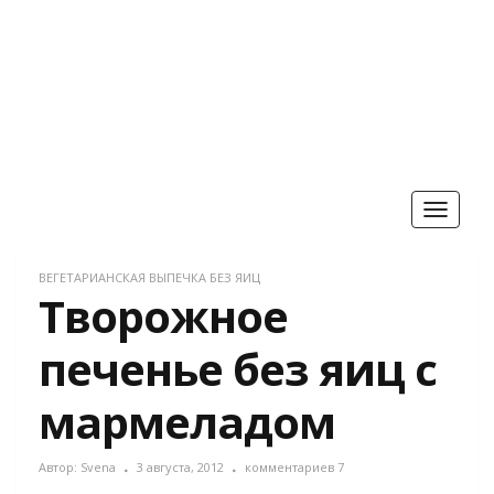
Toggle
navigat
ВЕГЕТАРИАНСКАЯ ВЫПЕЧКА БЕЗ ЯИЦ
Творожное
печенье без яиц с
мармеладом
Автор:
Svena
3 августа, 2012
комментариев 7