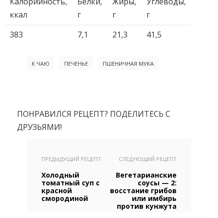
Калорийность,
Белки,
Жиры,
Углеводы,
ккал
г
г
г
383
7,1
21,3
41,5
К ЧАЮ
ПЕЧЕНЬЕ
ПШЕНИЧНАЯ МУКА
ПОНРАВИЛСЯ РЕЦЕПТ? ПОДЕЛИТЕСЬ С
ДРУЗЬЯМИ!
ПРЕДЫДУЩИЙ РЕЦЕПТ
СЛЕДУЮЩИЙ РЕЦЕПТ
Холодный
Вегетарианские
томатный суп с
соусы — 2:
красной
восстание грибов
смородиной
или имбирь
против кунжута