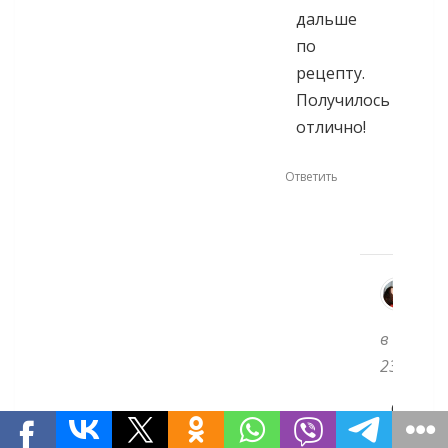
дальше
по
рецепту.
Получилось
отлично!
Ответить
Sv
04
в
23:59
Супер!
Очень